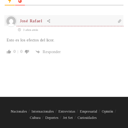
José Rafael
3 años atrás
Esto es los efectos del licor.
0
0
Responder
Nacionales
Internacionales
Entrevistas
Empresarial
Opinión
Cultura
Deportes
Jet Set
Curiosidades