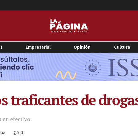
as
Empresarial
Opinión
Cultura
s traficantes de droga
 en efectivo
0
5 AM