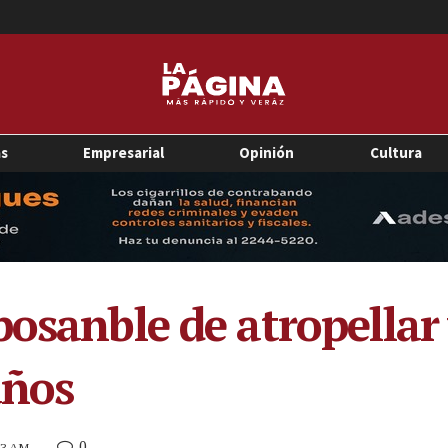
as
Empresarial
Opinión
Cultura
osanble de atropellar y
años
0
:23 AM