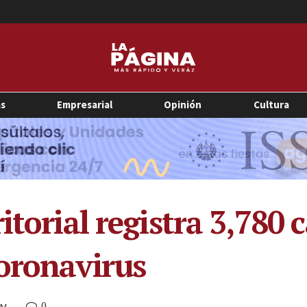
as
Empresarial
Opinión
Cultura
itorial registra 3,780 
oronavirus
0
PM