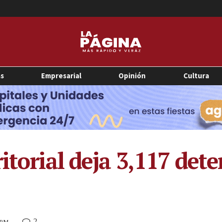
as
Empresarial
Opinión
Cultura
itorial deja 3,117 det
2
6 PM