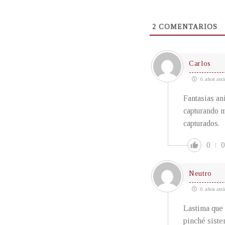
2
COMENTARIOS
Carlos
6 años atrá
Fantasias an
capturando m
capturados.
0
0
Neutro
6 años atrá
Lastima que 
pinché siste