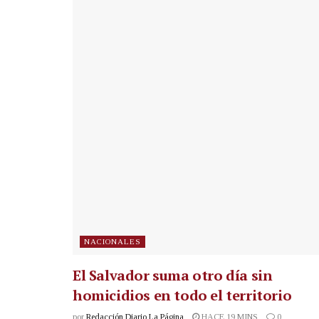
NACIONALES
El Salvador suma otro día sin
homicidios en todo el territorio
por
Redacción Diario La Página
HACE 19 MINS
0