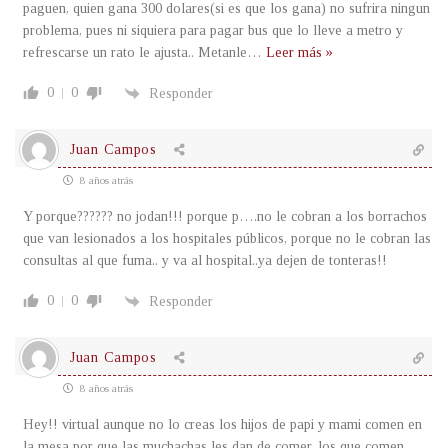
paguen, quien gana 300 dolares(si es que los gana) no sufrira ningun
problema, pues ni siquiera para pagar bus que lo lleve a metro y
refrescarse un rato le ajusta.. Metanle
…
Leer más »
0
0
Responder
Juan Campos
8 años atrás
Y porque?????? no jodan!!! porque p….no le cobran a los borrachos
que van lesionados a los hospitales públicos, porque no le cobran las
consultas al que fuma.. y va al hospital..ya dejen de tonteras!!
0
0
Responder
Juan Campos
8 años atrás
Hey!! virtual aunque no lo creas los hijos de papi y mami comen en
la mesa por que las muchachas les dan de comer, los que comen