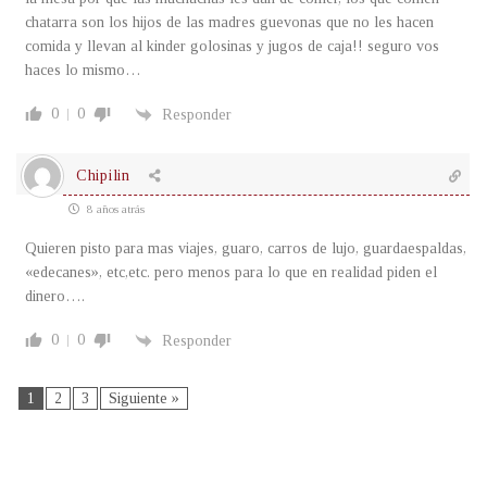
chatarra son los hijos de las madres guevonas que no les hacen
comida y llevan al kinder golosinas y jugos de caja!! seguro vos
haces lo mismo…
0
0
Responder
Chipilin
8 años atrás
Quieren pisto para mas viajes, guaro, carros de lujo, guardaespaldas,
«edecanes», etc,etc. pero menos para lo que en realidad piden el
dinero….
0
0
Responder
1
2
3
Siguiente »