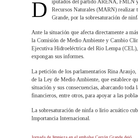
D
iputados del partido ARENA, FMLN y 
Recursos Naturales (MARN) realizar to
Grande, por la sobresaturación de ninfa
Ante la situación que afecta directamente a más
la Comisión de Medio Ambiente y Cambio Climát
Ejecutiva Hidroeléctrica del Rio Lempa (CEL), 
expongan sus informes.
La petición de los parlamentarios Rina Arauj
de la Ley de Medio Ambiente, que establece que
situación y sus consecuencias, abarcando toda 
financieros, entre otros, para apoyar a las pobl
La sobresaturación de ninfa o lirio acuático c
Importancia Internacional.
Jornada de limpieza en el embalse Cerrón Grande dejó