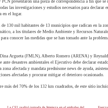
PCN presentaron una pieza de correspondencia a fin que se 
das las investigaciones y estudios necesarios para declarar
 en el lugar.
 de 130 mil habitantes de 13 municipios que radican en la zona
ico, a los titulares de Medio Ambiente y Recursos Naturales
para conocer las medidas que se han tomado ante la problemát
o, Dina Argueta (FMLN), Alberto Romero (ARENA) y Reynaldo 
 ante desastres ambientales el Ejecutivo debe declarar estado
la zona afectada y mandata
prednisone news
de ayuda, asisten
aciones afectadas y procurar mitigar el deterioro ocasionado.
ubre más del 70% de los 132 km cuadrados, de este sitio inclu
La CEL realizó jornada de limpieza en el embalse del
Fuerza