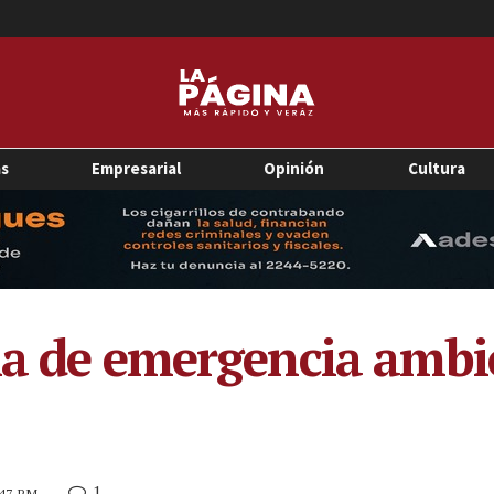
as
Empresarial
Opinión
Cultura
ia de emergencia ambi
1
4:47 PM