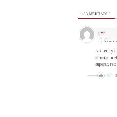
1
COMENTARIO
LVP
6 años atrá
ARENA y FML
afrontaron e
superar, ret
6
0