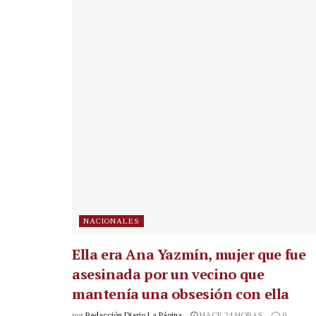
NACIONALES
Ella era Ana Yazmín, mujer que fue
asesinada por un vecino que
mantenía una obsesión con ella
por
Redacción Diario La Página
HACE 24 HORAS
0