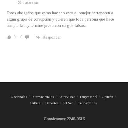
7 años atrás
Estos abogados que estan haciedo esto a lomejor pertenecen a
algun grupo de corrupcion y quieren que toda persona que hace
cumplir la ley termine preso con cargos falsos.
0
0
Responder
Nacionales
Internacionales
Entrevistas
Empresarial
Opinión
Cultura
Deportes
Jet Set
Curiosidades
Contáctanos: 2246-0616