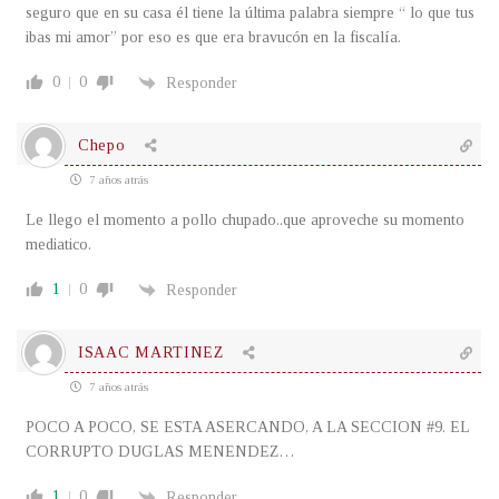
seguro que en su casa él tiene la última palabra siempre “ lo que tus
ibas mi amor” por eso es que era bravucón en la fiscalía.
0
0
Responder
Chepo
7 años atrás
Le llego el momento a pollo chupado..que aproveche su momento
mediatico.
1
0
Responder
ISAAC MARTINEZ
7 años atrás
POCO A POCO, SE ESTA ASERCANDO, A LA SECCION #9. EL
CORRUPTO DUGLAS MENENDEZ…
1
0
Responder