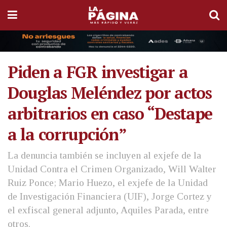
Piden a FGR investigar a
Douglas Meléndez por actos
arbitrarios en caso “Destape
a la corrupción”
La denuncia también se incluyen al exjefe de la
Unidad Contra el Crimen Organizado, Will Walter
Ruiz Ponce; Mario Huezo, el exjefe de la Unidad
de Investigación Financiera (UIF), Jorge Cortez y
el exfiscal general adjunto, Aquiles Parada, entre
otros.