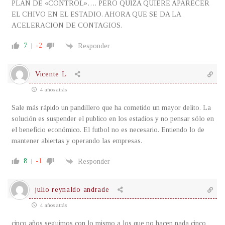
PLAN DE «CONTROL»…. PERO QUIZA QUIERE APARECER
EL CHIVO EN EL ESTADIO. AHORA QUE SE DA LA
ACELERACION DE CONTAGIOS.
7
-2
Responder
Vicente L
4 años atrás
Sale más rápido un pandillero que ha cometido un mayor delito. La
solución es suspender el publico en los estadios y no pensar sólo en
el beneficio económico. El futbol no es necesario. Entiendo lo de
mantener abiertas y operando las empresas.
8
-1
Responder
julio reynaldo andrade
4 años atrás
cinco años seguimos con lo mismo a los que no hacen nada cinco