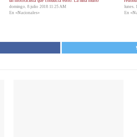
un motociclista que conducía ebrio. La niña murió
redonde
domingo, 8 julio 2018 11:25 AM
lunes,
En «Nacionales»
En «Na