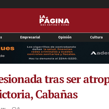
as
Empresarial
Opinión
Cultura
esionada tras ser atro
ictoria, Cabañas
0
9 PM