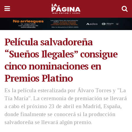
Película salvadoreña
“Sueños Ilegales” consigue
cinco nominaciones en
Premios Platino
Es la película esteralizada por Álvaro Torres y "La
Tía María". La ceremonia de premiación se llevará
a cabo el próximo 23 de abril en Madrid, España,
donde finalmente se conocerá si la producción
salvadoreña se llevará algún premio.