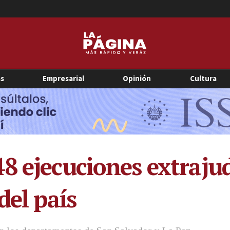
as
Empresarial
Opinión
Cultura
8 ejecuciones extrajud
del país