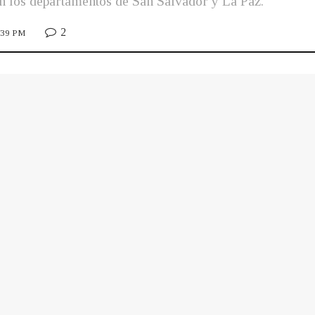
 los departamentos de San Salvador y La Paz.
2
6:39 PM