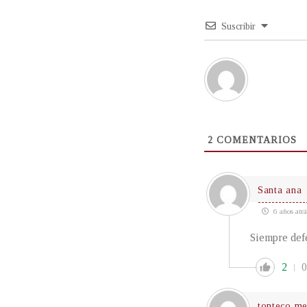
Suscribir
2
COMENTARIOS
Santa ana
6 años atrá
Siempre defe
2
0
tonteco m