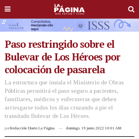
Paso restringido sobre el
Bulevar de Los Héroes por
colocación de pasarela
La estructura que instala el Ministerio de Obras
Públicas permitirá el paso seguro a pacientes,
familiares, médicos y enfermeras que deben
arriesgarse todos los días cruzando a pie el
transitado Bulevar de Los Héroes.
por
Redacción Diario La Página
domingo, 19 junio 2022 10:01 AM