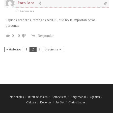
Poco loco
6 años atrás
Típicos areneros, terengos,ANEP , que no le importan otras
personas
0
0
Responder
« Anterior
1
2
3
Siguiente »
Nacionales
Internacionales
Entrevistas
Empresarial
Opinión
Cultura
Deportes
Jet Set
Curiosidades