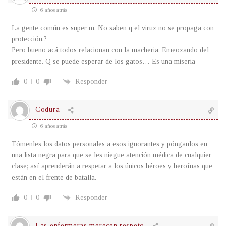
6 años atrás
La gente común es super m. No saben q el viruz no se propaga con
protección.?
Pero bueno acá todos relacionan con la macheria. Emeozando del
presidente. Q se puede esperar de los gatos… Es una miseria
0
0
Responder
Codura
6 años atrás
Tómenles los datos personales a esos ignorantes y pónganlos en
una lista negra para que se les niegue atención médica de cualquier
clase; así aprenderán a respetar a los únicos héroes y heroínas que
están en el frente de batalla.
0
0
Responder
Las enfermeras merecen respeto