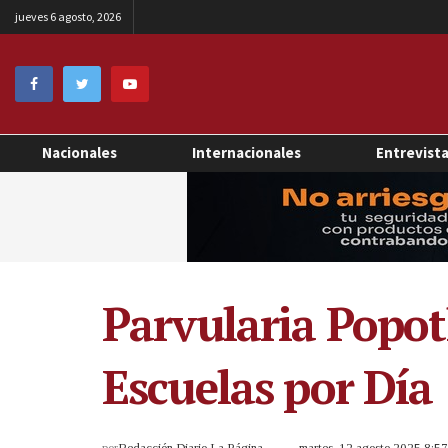
jueves 6 agosto, 2026
Nacionales
Internacionales
Entrevist
Parvularia Popo
Escuelas por Día
por
Redacción Diario La Página
martes, 12 agosto 2025 8:5