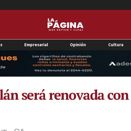
as
Empresarial
Opinión
Cultura
tlán será renovada co
0
7 AM