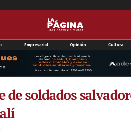
as
Empresarial
Opinión
Cultura
e de soldados salvado
alí
2