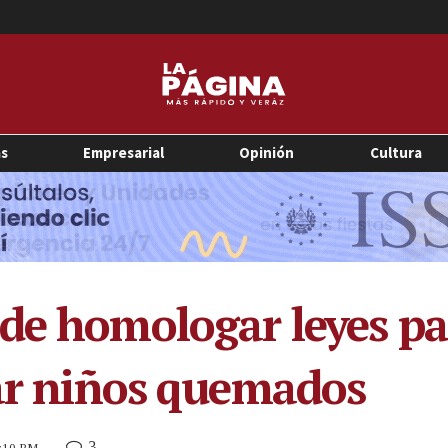
as
Empresarial
Opinión
Cultura
de homologar leyes pa
tar niños quemados
3
7:10 PM