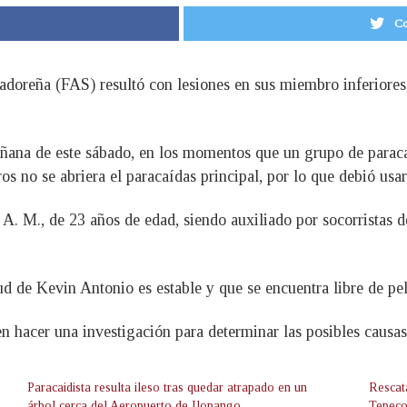
Co
vadoreña (FAS) resultó con lesiones en sus miembro inferiores,
ñana de este sábado, en los momentos que un grupo de paracaid
 no se abriera el paracaídas principal, por lo que debió usar 
 A. M., de 23 años de edad, siendo auxiliado por socorristas
ud de Kevin Antonio es estable y que se encuentra libre de pel
hacer una investigación para determinar las posibles causas q
Paracaidista resulta ileso tras quedar atrapado en un
Rescat
árbol cerca del Aeropuerto de Ilopango
Tepeco