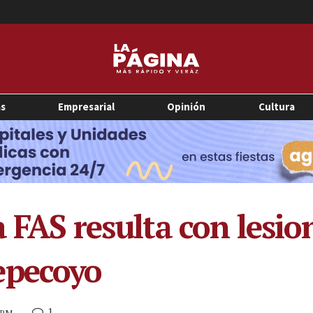
as
Empresarial
Opinión
Cultura
a FAS resulta con lesion
epecoyo
1
6 PM