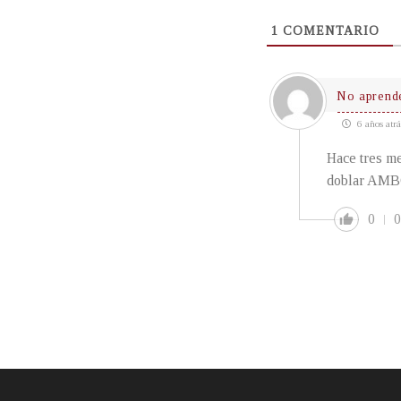
1
COMENTARIO
No aprend
6 años atrá
Hace tres me
doblar AMBO
0
0