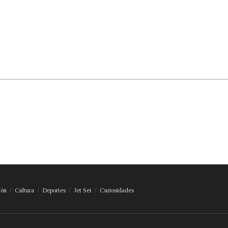
ión
Cultura
Deportes
Jet Set
Curiosidades