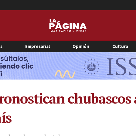
as
Empresarial
Opinión
Cultura
pronostican chubascos 
ís