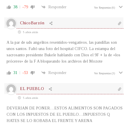
38
-79
Responder
Ver Respuestas
(6)
ChicoBarzón
5 años atrás
A la par de uds angelitos resentidos-vengativos, las pandillas son
unos santos. Faltó una foto del hospital CIFCO. La estampa del
sacrosanto presidente Bukele hablando con Dios el 9F + la de «los
próceres» de la F A bloqueando los archivos del Mozote
31
-53
Responder
Ver Respuestas
(3)
EL PUEBLO
5 años atrás
DEVERIAN DE PONER…ESTOS ALIMENTOS SON PAGADOS
CON LOS INPUESTOS DE EL PUEBLO…INPUESTOS Q
HATES SE LO ROBABA EL FRENTE Y ARENA