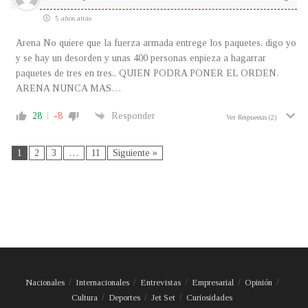
5 años atrás
Arena No quiere que la fuerza armada entrege los paquetes, digo yo
y se hay un desorden y unas 400 personas enpieza a hagarrar
paquetes de tres en tres.. QUIEN PODRA PONER EL ORDEN.
ARENA NUNCA MAS…
28
-8
Responder
Ver Respuestas
(2)
1
2
3
…
11
Siguiente »
Nacionales
Internacionales
Entrevistas
Empresarial
Opinión
Cultura
Deportes
Jet Set
Curiosidades