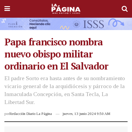
Papa francisco nombra
nuevo obispo militar
ordinario en El Salvador
El padre Sorto era hasta antes de su nombramiento
vicario general de la arquidiócesis y párroco de la
Inmaculada Concepción, en Santa Tecla, La
Libertad Sur.
por
Redacción Diario La Página
jueves, 13 junio 2024 9:50 AM