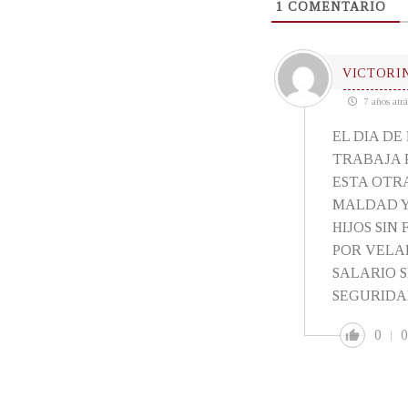
1
COMENTARIO
VICTORI
7 años atrá
EL DIA D
TRABAJA 
ESTA OTR
MALDAD Y
HIJOS SIN
POR VELA
SALARIO 
SEGURIDAD
0
0