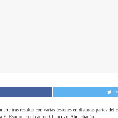
Co
muerte tras resultar con varias lesiones en distintas partes del
nia El Espino, en el cantón Chancuyo, Ahuachapán.