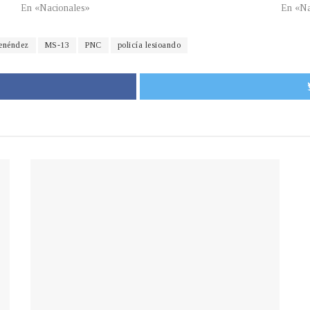
En «Nacionales»
En «Na
Menéndez
MS-13
PNC
policía lesioando