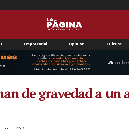
as
Empresarial
Opinión
Cultura
onan de gravedad a un 
1
:53 AM