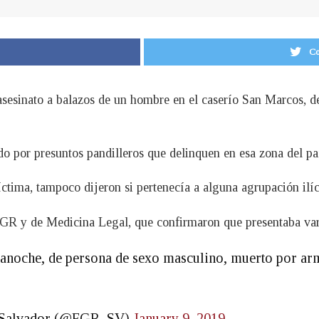
Co
 asesinato a balazos de un hombre en el caserío San Marcos, 
o por presuntos pandilleros que delinquen en esa zona del pa
ctima, tampoco dijeron si pertenecía a alguna agrupación ilíc
FGR y de Medicina Legal, que confirmaron que presentaba var
anoche, de persona de sexo masculino, muerto por arm
El Salvador (@FGR_SV)
January 9, 2019