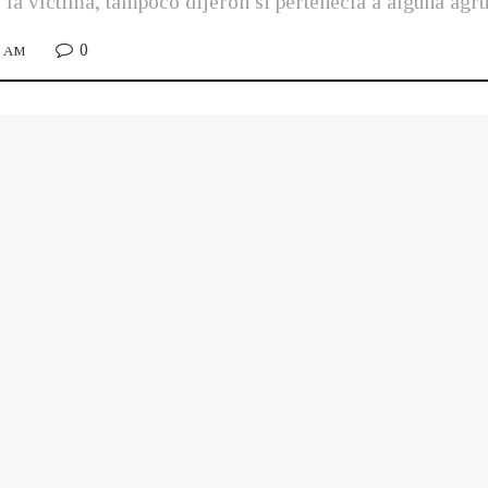
la víctima, tampoco dijeron si pertenecía a alguna agrup
0
56 AM