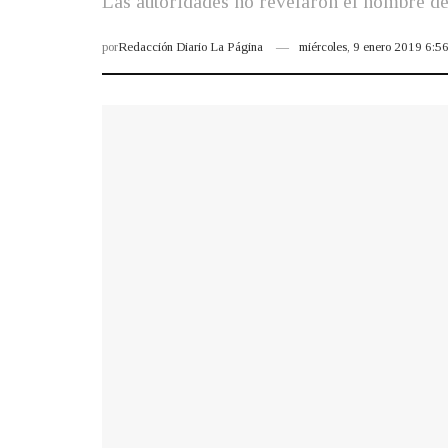
Las autoridades no revelaron el nombre de 
por
Redacción Diario La Página
miércoles, 9 enero 2019 6: