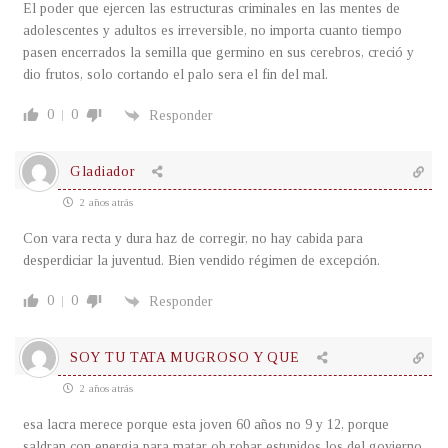
El poder que ejercen las estructuras criminales en las mentes de
adolescentes y adultos es irreversible, no importa cuanto tiempo
pasen encerrados la semilla que germino en sus cerebros, creció y
dio frutos, solo cortando el palo sera el fin del mal.
0
0
Responder
Gladiador
2 años atrás
Con vara recta y dura haz de corregir, no hay cabida para
desperdiciar la juventud. Bien vendido régimen de excepción.
0
0
Responder
SOY TU TATA MUGROSO Y QUE
2 años atrás
esa lacra merece porque esta joven 60 años no 9 y 12, porque
saldran con energia para matar oh robar estupidos los del govierno