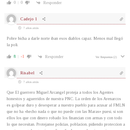
0
0
Responder
Cadejo 1
7 años atrás
Pobre bicha a darle norte iban esos diablos capaz. Menos mal llegó
la poli.
8
-1
Responder
Ver Respuestas
(2)
Risabel
7 años atrás
Que El guerrero Miguel Arcangel proteja a todos los Agentes
honestos y aguerridos de nuestra PNC. La orden de los Arenarcos
es golpear duro y desesperar a nuestro pueblo para acusar al FMLN
que no ha «hecho nada o que no puede con las Maras» puesi, si son
ellos los que con dinero robado los financian con armas y con todo
lo que necesitan. Protejanse policias, poblacion, pidiendo proteccion a