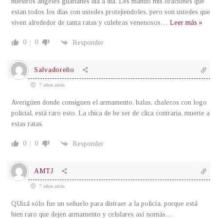
nuestros angeles guarianes dia a dia. Les mando mis oraciones que
estan todos los dias con ustedes protejiendoles, pero son ustedes que
viven alrededor de tanta ratas y culebras venenosos
…
Leer más »
0
0
Responder
Salvadoreño
7 años atrás
Averigüen donde consiguen el armamento, balas, chalecos con logo
policial, está raro esto. La chica de be ser de clica contraria, muerte a
estas ratas.
0
0
Responder
AMTJ
7 años atrás
QUizá sólo fue un señuelo para distraer a la policía, porque está
bien raro que dejen armamento y celulares así nomás…