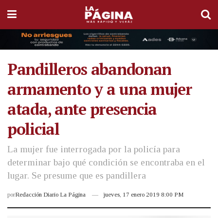
Pandilleros abandonan
armamento y a una mujer
atada, ante presencia
policial
La mujer fue interrogada por la policía para
determinar bajo qué condición se encontraba en el
lugar. Se presume que es pandillera
por
Redacción Diario La Página
jueves, 17 enero 2019 8:00 PM