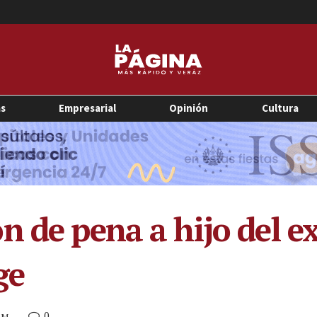
as
Empresarial
Opinión
Cultura
n de pena a hijo del e
ge
0
 PM