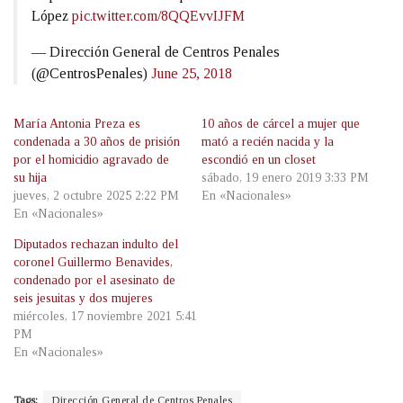
López
pic.twitter.com/8QQEvvIJFM
— Dirección General de Centros Penales
(@CentrosPenales)
June 25, 2018
María Antonia Preza es
10 años de cárcel a mujer que
condenada a 30 años de prisión
mató a recién nacida y la
por el homicidio agravado de
escondió en un closet
su hija
sábado, 19 enero 2019 3:33 PM
jueves, 2 octubre 2025 2:22 PM
En «Nacionales»
En «Nacionales»
Diputados rechazan indulto del
coronel Guillermo Benavides,
condenado por el asesinato de
seis jesuitas y dos mujeres
miércoles, 17 noviembre 2021 5:41
PM
En «Nacionales»
Tags:
Dirección General de Centros Penales