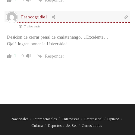
Responder
Francogudiel
7 años atrás
Desicion de cerrar penal de chalatenango….Excelente…
Ojalá logren poner la Universidad
1
0
Responder
Nacionales
Internacionales
Entrevistas
Empresarial
Opinión
Cultura
Deportes
Jet Set
Curiosidades