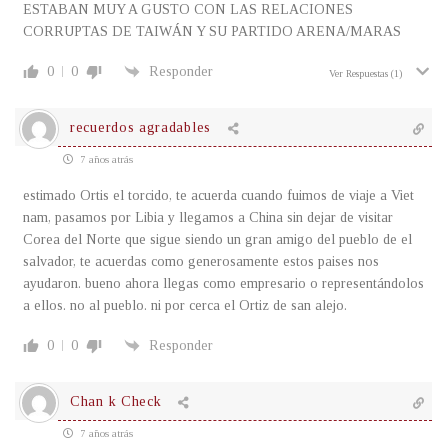
ESTABAN MUY A GUSTO CON LAS RELACIONES
CORRUPTAS DE TAIWÁN Y SU PARTIDO ARENA/MARAS
0
0
Responder
Ver Respuestas
(1)
recuerdos agradables
7 años atrás
estimado Ortis el torcido, te acuerda cuando fuimos de viaje a Viet
nam, pasamos por Libia y llegamos a China sin dejar de visitar
Corea del Norte que sigue siendo un gran amigo del pueblo de el
salvador, te acuerdas como generosamente estos paises nos
ayudaron. bueno ahora llegas como empresario o representándolos
a ellos. no al pueblo. ni por cerca el Ortiz de san alejo.
0
0
Responder
Chan k Check
7 años atrás