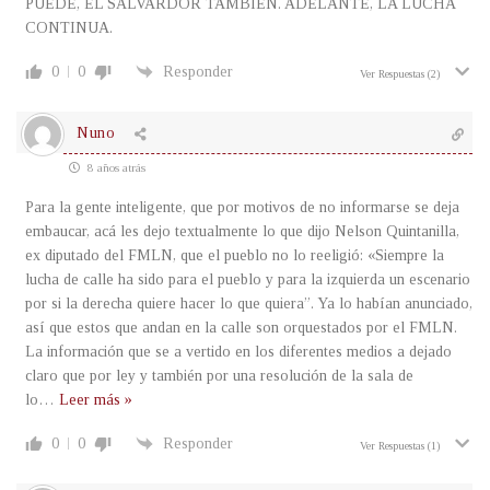
PUEDE, EL SALVARDOR TAMBIEN. ADELANTE, LA LUCHA
CONTINUA.
0
0
Responder
Ver Respuestas
(2)
Nuno
8 años atrás
Para la gente inteligente, que por motivos de no informarse se deja
embaucar, acá les dejo textualmente lo que dijo Nelson Quintanilla,
ex diputado del FMLN, que el pueblo no lo reeligió: «Siempre la
lucha de calle ha sido para el pueblo y para la izquierda un escenario
por si la derecha quiere hacer lo que quiera”. Ya lo habían anunciado,
así que estos que andan en la calle son orquestados por el FMLN.
La información que se a vertido en los diferentes medios a dejado
claro que por ley y también por una resolución de la sala de
lo
…
Leer más »
0
0
Responder
Ver Respuestas
(1)