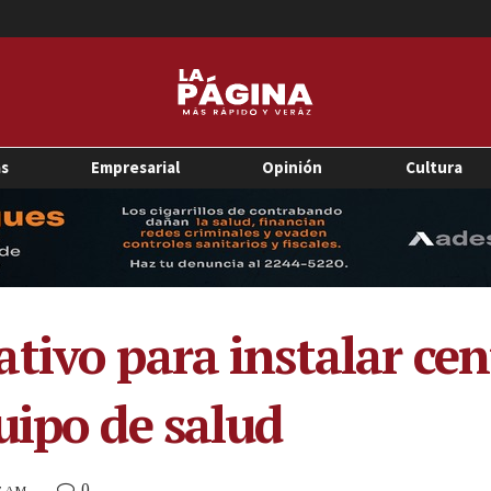
as
Empresarial
Opinión
Cultura
tivo para instalar cen
uipo de salud
0
57 AM