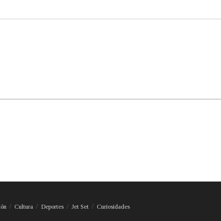
ión
Cultura
Deportes
Jet Set
Curiosidades