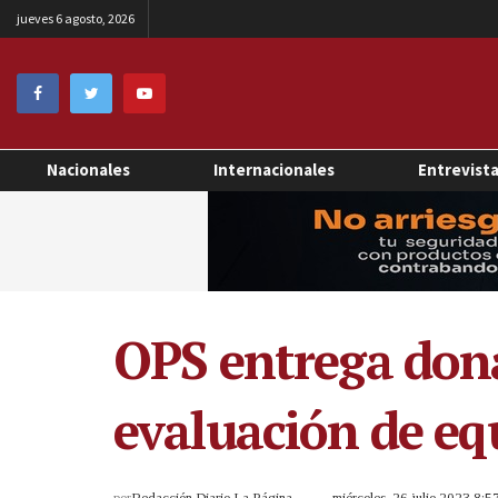
jueves 6 agosto, 2026
Nacionales
Internacionales
Entrevist
OPS entrega dona
evaluación de eq
por
Redacción Diario La Página
miércoles, 26 julio 2023 8: