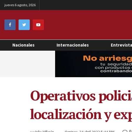
jueves 6 agosto, 2026
Nacionales
Internacionales
Entrevist
Operativos polic
localización y e
0
por
Julio Villarán
domingo, 24 abril 2022 5:44 PM