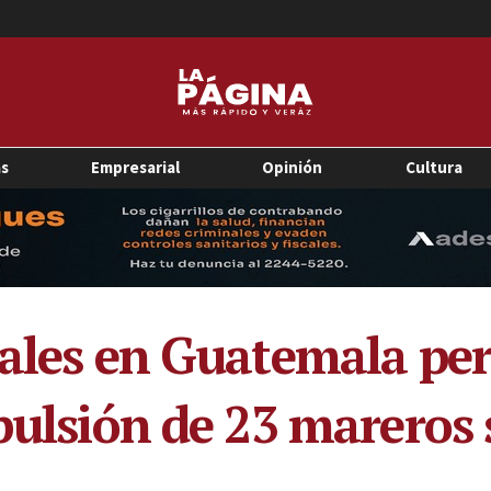
as
Empresarial
Opinión
Cultura
iales en Guatemala pe
xpulsión de 23 mareros