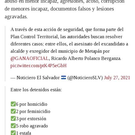
abuso en menor incapaz, agresiones, acoso, corrupción
de menores incapaz, documentos falsos y lesiones
agravadas.
A través de esta acción de seguridad, que forma parte del
Plan Control Territorial, las autoridades buscan resolver
diferentes casos; entre ellos, el asesinato del excandidato a
alcalde y exregidor del municipio de Metapán por
@GANAOFICIAL
, Ricardo Alberto Polanco Berganza.
pic.twitter.com/ptK4P5eGbH
— Noticiero El Salvador
(@NoticieroSLV)
July 27, 2021
Entre los detenidos están:
6 por homicidio
2 por feminicidio
3 por extorsión
5 robo agravado
1 estafa