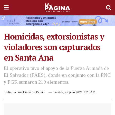
Homicidas, extorsionistas y
violadores son capturados
en Santa Ana
El operativo tuvo el apoyo de la Fuerza Armada de
El Salvador (FAES), donde en conjunto con la PNC
y FGR sumaron 210 elementos.
por
Redacción Diario La Página
martes, 27 julio 2021 7:25 AM