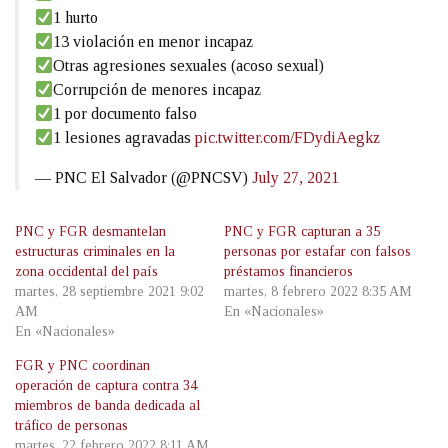
1 hurto
13 violación en menor incapaz
Otras agresiones sexuales (acoso sexual)
Corrupción de menores incapaz
1 por documento falso
1 lesiones agravadas
pic.twitter.com/FDydiAegkz
— PNC El Salvador (@PNCSV)
July 27, 2021
PNC y FGR desmantelan
PNC y FGR capturan a 35
estructuras criminales en la
personas por estafar con falsos
zona occidental del país
préstamos financieros
martes, 28 septiembre 2021 9:02
martes, 8 febrero 2022 8:35 AM
AM
En «Nacionales»
En «Nacionales»
FGR y PNC coordinan
operación de captura contra 34
miembros de banda dedicada al
tráfico de personas
martes, 22 febrero 2022 8:11 AM