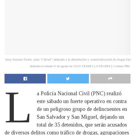
Juan Antonio Flores, alias "Cliford", dedicado a la distribución y comercialización de drogas fue
detenido el sábado 8 de agosto de 2020/ DIARIO LA PÁGINA | Cortesía PNC
L
a Policía Nacional Civil (PNC) realizó
este sábado un fuerte operativo en contra
de un peligroso grupo de delincuentes en
San Salvador y San Miguel, dejando un
total de 35 detenidos, que serán acusados
de diversos delitos como tráfico de drogas, agrupaciones