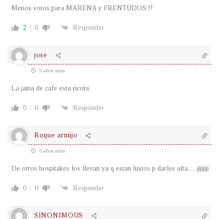
Menos votos para MARENA y FRENTUDOS !!
2
0
Responder
jose
5 años atrás
La jaina de cafe esta ricota
0
0
Responder
Roque armijo
5 años atrás
De otros hospitakes los llevan ya q estan lustos p darles alta… jijijiji
0
0
Responder
SINONIMOUS