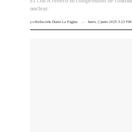
El OIEA reiteró su compromiso de continua
nuclear.
por
Redacción Diario La Página
lunes, 2 junio 2025 3:23 PM