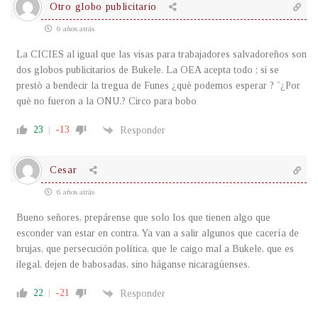
Otro globo publicitario
6 años atrás
La CICIES al igual que las visas para trabajadores salvadoreños son
dos globos publicitarios de Bukele. La OEA acepta todo ; si se
prestò a bendecir la tregua de Funes ¿què podemos esperar ? `¿Por
què no fueron a la ONU.? Circo para bobo
23
-13
Responder
Cesar
6 años atrás
Bueno señores, prepárense que solo los que tienen algo que
esconder van estar en contra. Ya van a salir algunos que cacería de
brujas, que persecución política, que le caigo mal a Bukele, que es
ilegal, dejen de babosadas, sino háganse nicaragüenses.
22
-21
Responder