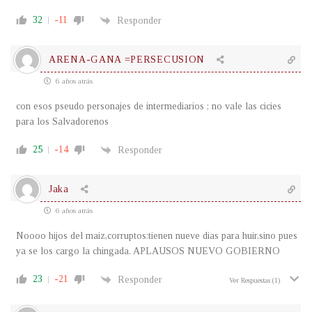
32
-11
Responder
ARENA-GANA =PERSECUSION
6 años atrás
con esos pseudo personajes de intermediarios ; no vale las cicies
para los Salvadorenos
25
-14
Responder
Jaka
6 años atrás
Noooo hijos del maiz,corruptos:tienen nueve dias para huir,sino pues
ya se los cargo la chingada. APLAUSOS NUEVO GOBIERNO
23
-21
Responder
Ver Respuestas
(1)