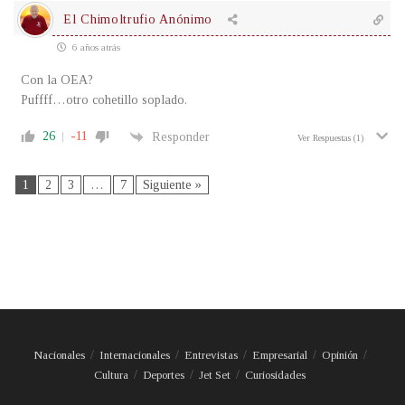
El Chimoltrufio Anónimo
6 años atrás
Con la OEA?
Puffff…otro cohetillo soplado.
26
-11
Responder
Ver Respuestas
(1)
1
2
3
…
7
Siguiente »
Nacionales
Internacionales
Entrevistas
Empresarial
Opinión
Cultura
Deportes
Jet Set
Curiosidades