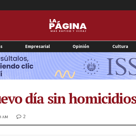
as
Empresarial
Opinión
Cultura
vo día sin homicidios 
2
38 AM