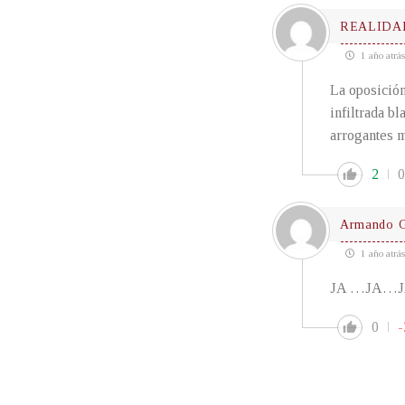
REALIDA
1 año atrás
La oposición
infiltrada b
arrogantes m
2
0
Armando G
1 año atrás
JA …JA…
0
-