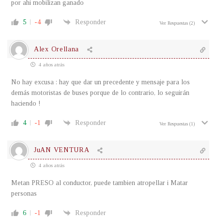
por ahi mobilizan ganado
5
-4
Responder
Ver Respuestas
(2)
Alex Orellana
4 años atrás
No hay excusa : hay que dar un precedente y mensaje para los
demás motoristas de buses porque de lo contrario, lo seguirán
haciendo !
4
-1
Responder
Ver Respuestas
(1)
JuAN VENTURA
4 años atrás
Metan PRESO al conductor, puede tambien atropellar i Matar
personas
6
-1
Responder