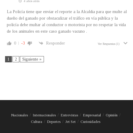
4 años atrás
La Policía tiene que enviar el reporte a la Alcaldia para que multe al
dueño del ganado por obstaculizar el tráfico en vía pública y la
policía debe multar al conductor o motorista por no respetar la vida
de los animales en este caso ganado vacuno .
0
-3
Responder
Ver Respuestas
(1)
1
2
Siguiente »
Nacionales
Internacionales
Entrevistas
Empresarial
Opinión
Cultura
Deportes
Jet Set
Curiosidades