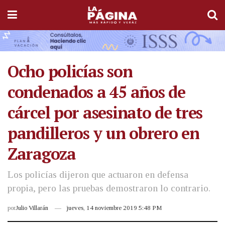
Ocho policías son
condenados a 45 años de
cárcel por asesinato de tres
pandilleros y un obrero en
Zaragoza
Los policías dijeron que actuaron en defensa
propia, pero las pruebas demostraron lo contrario.
por
Julio Villarán
jueves, 14 noviembre 2019 5:48 PM