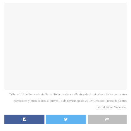
Tribunal 1º de Sentencia de Santa Tecla condena a 45 años de cárcel ocho policías por cuatro
homicidios y otros delitos, el jueves 14 de noviembre de 2019/ Créditos: Prensa de Centro
Judicial Isidro Menéndez