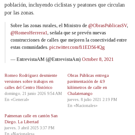
población, incluyendo ciclistas y peatones que circulan
por las zonas.
Sobre las zonas rurales, el Ministro de
@ObrasPublicasSV
,
@RomeoHerrera1
, señala que se prevén nuevas
construcciones de calles que mejoren la conectividad entre
estas comunidades.
pic.twitter.com/fi1ED564Qg
— EntrevistaAM (@EntrevistaAm)
October 8, 2021
Romeo Rodríguez desmiente
Obras Públicas entrega
versiones sobre trabajos en
pavimentación de 4.9
calles del Centro Histórico
kilómetros de calle en
domingo, 21 junio 2026 9:54 AM
Chalatenango
En «General»
jueves, 8 julio 2021 2:19 PM
En «Nacionales»
Paimenan calle en cantón San
Diego, La Libertad
jueves, 3 abril 2025 3:37 PM
En «Nacionales»