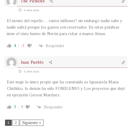
The Pichiche
4 años atrás
El monto del repello… varios millones? sin embargo nadie sabe y
nadie sabrá porque los gastos son reservados. En otras palabras
tiene el visto bueno de Nerón para robar a manos llenas.
4
-1
Responder
Juan Pueblo
4 años atrás
Este maje lo único propio que ha construido es lapasarela Maria
Chichilco, lo demás ha sido FOMILENIO y Los proyectos que dejó
en ejecución Gerson Martínez.
3
0
Responder
1
2
Siguiente »