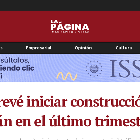
as
Empresarial
Opinión
Cultura
evé iniciar construcci
n en el último trimest