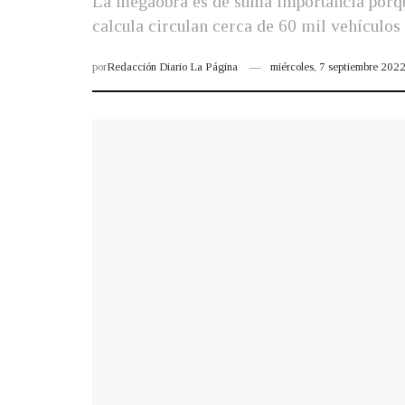
La megaobra es de suma importancia porque 
calcula circulan cerca de 60 mil vehículos 
por
Redacción Diario La Página
miércoles, 7 septiembre 20