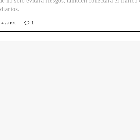
no solo evitará riesgos, también conectará el tráfico de
diarios.
1
22 4:29 PM