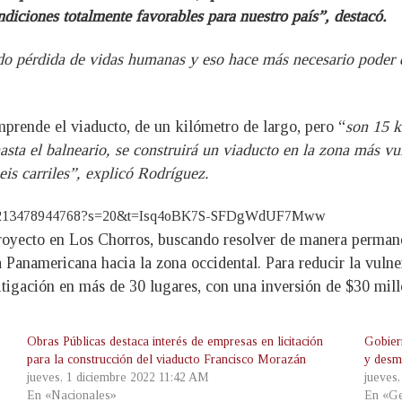
ndiciones totalmente favorables para nuestro país”, destacó.
o pérdida de vidas humanas y eso hace más necesario poder de
mprende el viaducto, de un kilómetro de largo, pero “
son 15 k
asta el balneario, se construirá un viaducto en la zona más vu
eis carriles”, explicó Rodríguez.
529167213478944768?s=20&t=Isq4oBK7S-SFDgWdUF7Mww
l proyecto en Los Chorros, buscando resolver de manera perman
a Panamericana hacia la zona occidental. Para reducir la vulner
tigación en más de 30 lugares, con una inversión de $30 mill
Obras Públicas destaca interés de empresas en licitación
Gobier
para la construcción del viaducto Francisco Morazán
y desm
jueves, 1 diciembre 2022 11:42 AM
jueves
En «Nacionales»
En «Ge