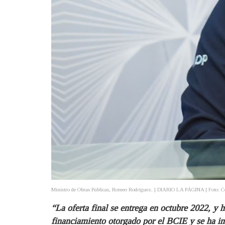
Ministro de Obras Públicas, Romeo Rodríguez. | DIARIO LA PÁGINA | Foto: C
“La oferta final se entrega en octubre 2022, y 
financiamiento otorgado por el BCIE y se ha i