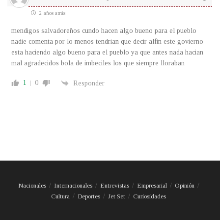
2 años atrás
mendigos salvadoreños cundo hacen algo bueno para el pueblo
nadie comenta por lo menos tendrian que decir alfin este govierno
esta haciendo algo bueno para el pueblo ya que antes nada hacian
mal agradecidos bola de imbeciles los que siempre lloraban
1
0
Responder
Nacionales
Internacionales
Entrevistas
Empresarial
Opinión
Cultura
Deportes
Jet Set
Curiosidades