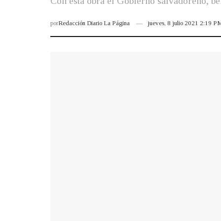
Con esta obra el Gobierno salvadoreño, ben
por
Redacción Diario La Página
jueves, 8 julio 2021 2:19 P