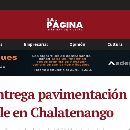
as
Empresarial
Opinión
Cultura
ntrega pavimentación 
lle en Chalatenango