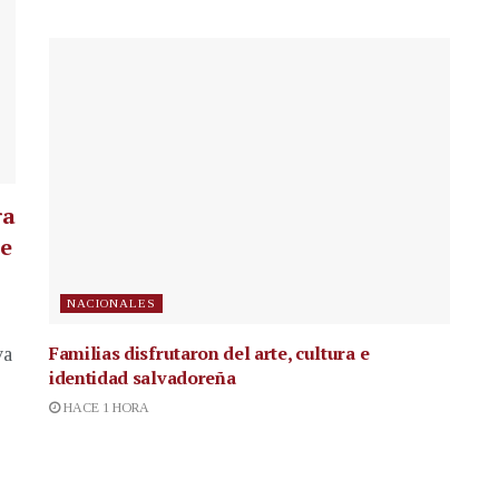
ra
te
NACIONALES
Familias disfrutaron del arte, cultura e
va
identidad salvadoreña
HACE 1 HORA