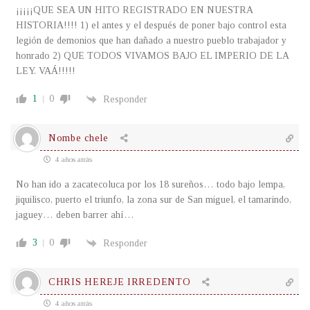
¡¡¡¡¡QUE SEA UN HITO REGISTRADO EN NUESTRA
HISTORIA!!!! 1) el antes y el después de poner bajo control esta
legión de demonios que han dañado a nuestro pueblo trabajador y
honrado 2) QUE TODOS VIVAMOS BAJO EL IMPERIO DE LA
LEY. VAÁ!!!!!
1
0
Responder
Nombe chele
4 años atrás
No han ido a zacatecoluca por los 18 sureños… todo bajo lempa,
jiquilisco, puerto el triunfo, la zona sur de San miguel, el tamarindo,
jaguey… deben barrer ahí…
3
0
Responder
CHRIS HEREJE IRREDENTO
4 años atrás