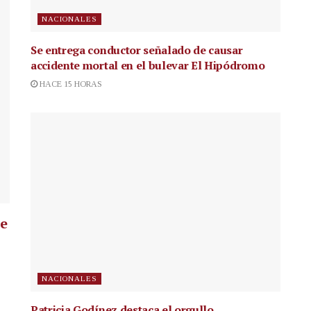
NACIONALES
Se entrega conductor señalado de causar
accidente mortal en el bulevar El Hipódromo
HACE 15 HORAS
ue
NACIONALES
Patricia Godínez destaca el orgullo