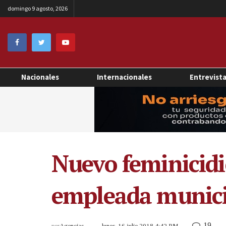
domingo 9 agosto, 2026
Nacionales
Internacionales
Entrevist
Nuevo feminicidi
empleada munici
19
por
Agencias
lunes, 16 julio 2018 4:42 PM