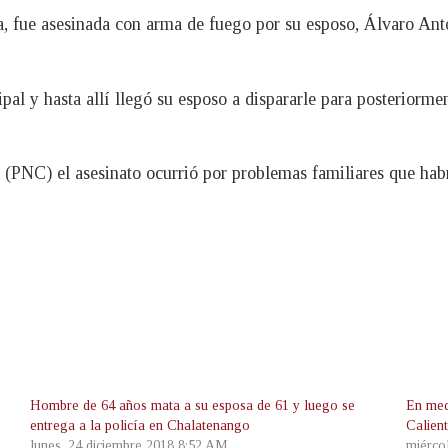
, fue asesinada con arma de fuego por su esposo, Álvaro Ant
al y hasta allí llegó su esposo a dispararle para posteriorme
 (PNC) el asesinato ocurrió por problemas familiares que habr
Hombre de 64 años mata a su esposa de 61 y luego se
En med
entrega a la policía en Chalatenango
Calien
lunes, 24 diciembre 2018 8:52 AM
miérco