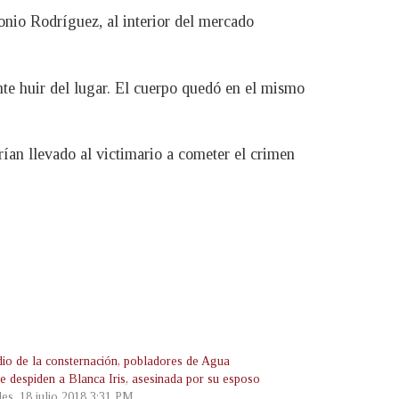
onio Rodríguez, al interior del mercado
nte huir del lugar. El cuerpo quedó en el mismo
ían llevado al victimario a cometer el crimen
io de la consternación, pobladores de Agua
te despiden a Blanca Iris, asesinada por su esposo
les, 18 julio 2018 3:31 PM