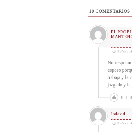
19
COMENTARIOS
EL PROB
MANTENG
8 años atrá
No respetan 
esposo porqu
trabaja y la 
juzgado y la 
0
0
Jodavid
8 años atrá