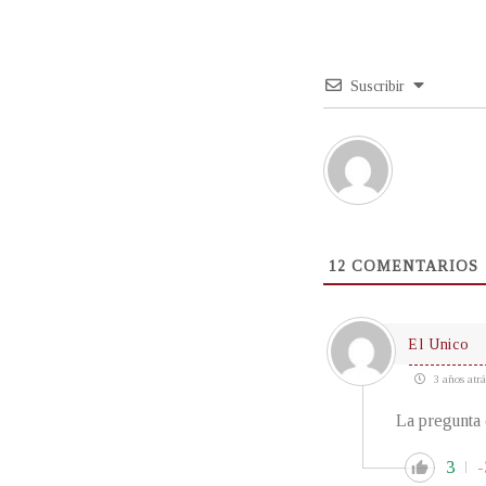
Suscribir
12
COMENTARIOS
El Unico
3 años atrá
La pregunta 
3
-