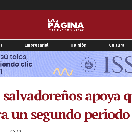
as
Empresarial
Opinión
Cultura
 salvadoreños apoya 
ara un segundo periodo
12
AM