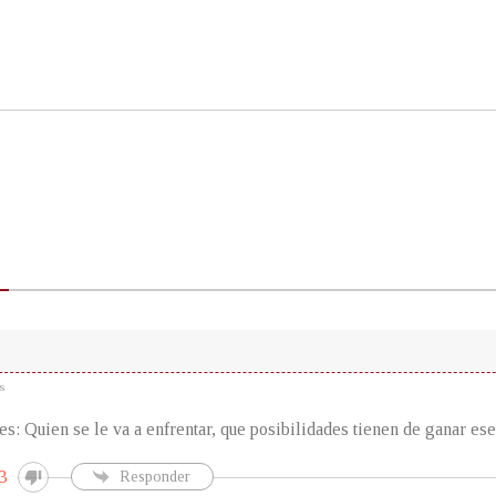
s
es: Quien se le va a enfrentar, que posibilidades tienen de ganar ese
3
Responder