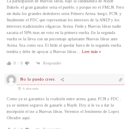
La participacion de Nuevas Ideas, bajo la candidatura de Nayib
Bukele, el gran ganador seria el pueblo, y porque no el FMLN. Pero
sin duda los grandes dededores seria Primero Arena, luego, PCN, y
finalmente el PDC que representan los intereses de la ANEP y los
intereses tradicionales oligarcas. Arena, Fmln y Nuevas Ideas nadie
sacaria el 50% mas un voto en la primera vuelta. En la segunda
vuelta se la lleva con un percentaje aplastante Nuevas Ideas ante
Arena. Sea como sea, El fmln al quedar fuera de la segunda vuelta,
tendria y debe de apoyar a Nuevas Ideas
…
Leer más »
0
0
Responder
No lo puedo creer.
8 años atrás
Como ya se garantizo la coalición entre arena, gana, PCN y PDC .
ya se sienten seguros de ganarle a Nayib. Hoy si le va a dar la
inscripción el tse a Nuevas Ideas. Veremos el fenómeno de Lopez
Obrador aquí.