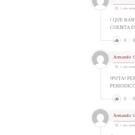
1 año atrás
! QUE BAR
CUENTA E
0
0
Armando G
1 año atrás
!PUTA! PE
PERIODICO
0
0
Armando G
1 año atrás