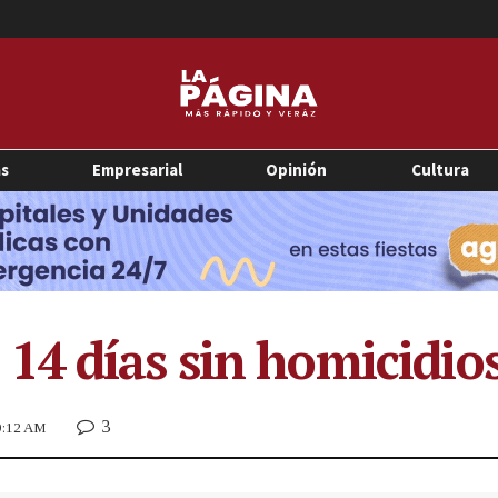
as
Empresarial
Opinión
Cultura
4 días sin homicidio
3
 9:12 AM