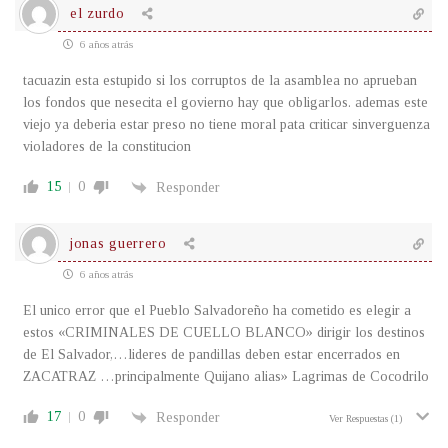
el zurdo
6 años atrás
tacuazin esta estupido si los corruptos de la asamblea no aprueban
los fondos que nesecita el govierno hay que obligarlos. ademas este
viejo ya deberia estar preso no tiene moral pata criticar sinverguenza
violadores de la constitucion
15
0
Responder
jonas guerrero
6 años atrás
El unico error que el Pueblo Salvadoreño ha cometido es elegir a
estos «CRIMINALES DE CUELLO BLANCO» dirigir los destinos
de El Salvador,…lideres de pandillas deben estar encerrados en
ZACATRAZ …principalmente Quijano alias» Lagrimas de Cocodrilo
17
0
Responder
Ver Respuestas
(1)