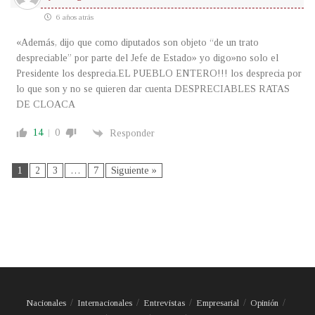
6 años atrás
«Además, dijo que como diputados son objeto “de un trato
despreciable” por parte del Jefe de Estado» yo digo»no solo el
Presidente los desprecia.EL PUEBLO ENTERO!!! los desprecia por
lo que son y no se quieren dar cuenta DESPRECIABLES RATAS
DE CLOACA
14
0
Responder
1
2
3
…
7
Siguiente »
Nacionales
Internacionales
Entrevistas
Empresarial
Opinión