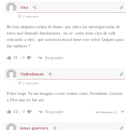
Jota
6 años atrás
No hay ninguna cortina de humo, que cubra las sinverguezadas de
estos mal llamado funcionarios , no se’ como tiene cara de salir
criticando a otro , que solvencia moral tiene este señor Quijano para
dar opinioes ?
11
0
Responder
Ombudsman
6 años atrás
Pobre maje. Ya me imagino a éste cretino como Presidente. Gracias
a Dios que no fue así.
12
0
Responder
Ver Respuestas
(1)
jonas guerrero