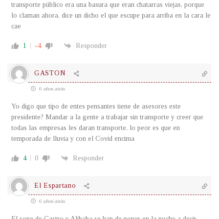
transporte público era una basura que eran chatarras viejas, porque
lo claman ahora, dice un dicho el que escupe para arriba en la cara le
cae
1
-4
Responder
GASTON
6 años atrás
Yo digo que tipo de entes pensantes tiene de asesores este
presidente? Mandar a la gente a trabajar sin transporte y creer que
todas las empresas les daran transporte, lo peor es que en
temporada de lluvia y con el Covid encima
4
0
Responder
El Espartano
6 años atrás
El sope de Castro y Alibaba se han de poner en la noche a decir