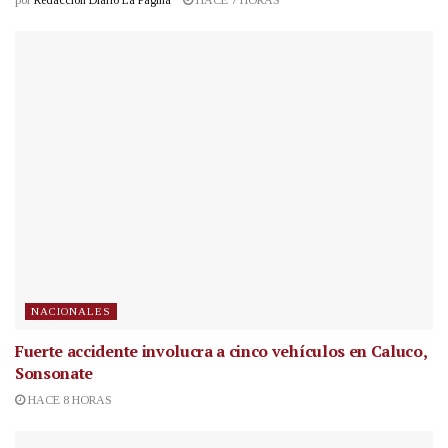
por
Redacción Diario La Página
HACE 7 HORAS
NACIONALES
Fuerte accidente involucra a cinco vehículos en Caluco,
Sonsonate
HACE 8 HORAS