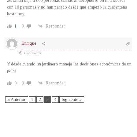
aeroman baja a 800 personas diarias al aeropuerto en microbuses
con 10 personas y no han parado desde que empezó la cuarentena
hasta hoy.
1
0
Responder
Enrique
6 años atrás
Y desde cuando un jardinero maneja las decisiones económicas de un
país?
0
0
Responder
« Anterior
1
2
3
4
Siguiente »